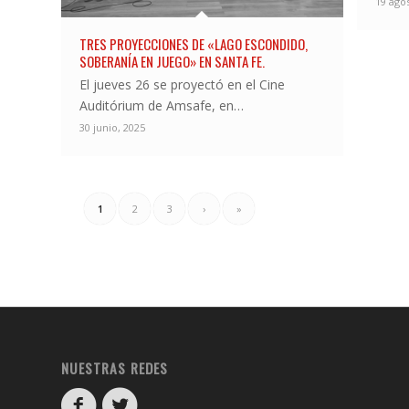
19 ago
TRES PROYECCIONES DE «LAGO ESCONDIDO,
SOBERANÍA EN JUEGO» EN SANTA FE.
El jueves 26 se proyectó en el Cine
Auditórium de Amsafe, en…
30 junio, 2025
1
2
3
›
»
NUESTRAS REDES