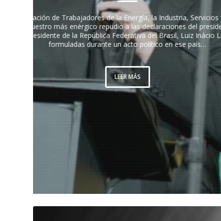
Desde la F
expresam
producción