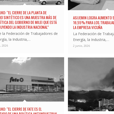
KO: “EL CIERRE DE LA PLANTA DE
O SINTÉTICO ES UNA MUESTRA MÁS DE
ASIJEMIN LOGRA AUMENTO S
ÍTICA DEL GOBIERNO DE MILEI QUE ESTÁ
16,55% PARA LOS TRABAJA
UYENDO LA INDUSTRIA NACIONAL”
LA EMPRESA VICUÑA
 la Federación de Trabajadores de
La Federación de Trabaj
rgía, la Industria,…
Energía, la Industria,…
o, 2026
2 junio, 2026
KO: “EL CIERRE DE FATE ES EL
TADO DE UNA POLÍTICA ANTIINDUSTRIAL