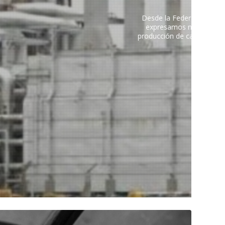
nes (FETIA)
cerrar la
que pone en