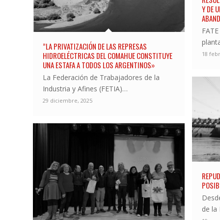
Y DE 
ABAND
FATE 
plant
”LA PRIVATIZACIÓN DE LAS REPRESAS
18 feb
HIDROELÉCTRICAS DEL COMAHUE CONSTITUYE
UNA ESTAFA A TODOS LOS ARGENTINOS»
La Federación de Trabajadores de la
Industria y Afines (FETIA)…
29 diciembre, 2025
REPUD
POSIB
Desde
de la