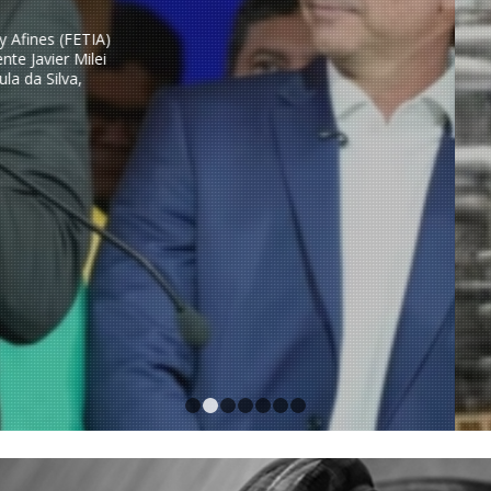
ederación de Trabajadores de la Energía, la Industria, Servicios y Afi
os nuestro más enérgico rechazo a la decisión de Pampa Energía de 
 de caucho sintético en su planta de Puerto San Martín, una medida 
riesgo alrededor de 130 puestos de trabajo y deja…
LEER MÁS
1
2
3
4
5
6
7