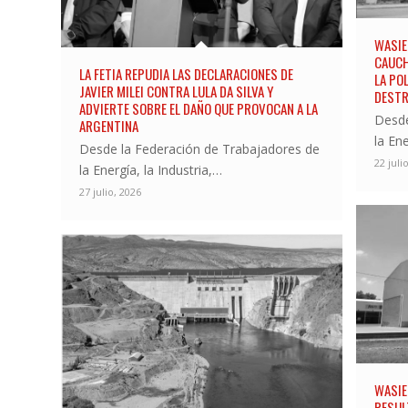
WASIEJ
CAUCH
LA FETIA REPUDIA LAS DECLARACIONES DE
LA POL
JAVIER MILEI CONTRA LULA DA SILVA Y
DESTR
ADVIERTE SOBRE EL DAÑO QUE PROVOCAN A LA
Desde
ARGENTINA
la Ene
Desde la Federación de Trabajadores de
22 juli
la Energía, la Industria,…
27 julio, 2026
WASIEJ
RESUL