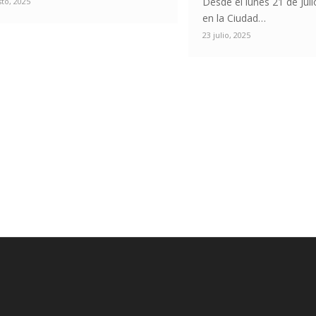
Desde el lunes 21 de Juli
sto, 2025
en la Ciudad…
23 julio, 2025