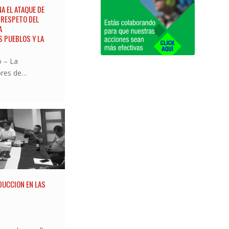
A EL ATAQUE DE
 RESPETO DEL
A
 PUEBLOS Y LA
o – La
ores de…
DUCCION EN LAS