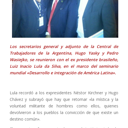
Los secretarios general y adjunto de la Central de
Trabajadores de la Argentina, Hugo Yasky y Pedro
Wasiejko, se reunieron con el ex presidente brasileño,
Luiz Inacio Lula da Silva, en el marco del seminario
mundial «Desarrollo e integración de América Latina».
Lula recordó a los expresidentes Néstor Kirchner y Hugo
Chávez y subrayó que hay que retomar «la mística y la
voluntad militante de hombres como ellos, quienes
devolvieron a los pueblos la convicción de que existe un
destino común».