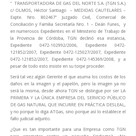
“ TRANSPORTADORA DE GAS DEL NORTE S.A. (TGN S.A.)
c/ OLMOS, Héctor Santiago – MEDIDAS CAUTELARES –
Expte. Nro. 802467” Juzgado Civil, Comercial de
Conciliación y Familia Secretaría Nro. 1 – Deán Funes, y
en numerosos Expedientes en el Ministerio de Trabajo de
la Provincia de Córdoba, TGN declinó esa instancia,
Expediente 0472-102992/2006, Expediente 0472-
121852/2007, Expediente 0472-125027/2007, Expediente
0472-121852/2007, Expediente 0472-145369/2008, y a
pesar de todo esto insiste en su torpe proceder.
Será tal vez algún Gerente el que asuma los costos de los
daños en la imagen y el papelón, pero la imagen ya no
será la misma, desde ahora TGN se distingue por ser LA
PRIMERA Y LA ÚNICA EMPRESA DEL SERVICIO PÚBLICO
DE GAS NATURAL QUE INCURRE EN PRÁCTICA DESLEAL,
y no porque lo diga ATGas, sino porque así lo establece el
fallo judicial adjunto.
¿Que es tan importante para una Empresa como TGN