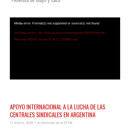
📍Avenida de Mayo y Salta
Media error: Format(s) not supported or source(s) not found
Descargar archivo: http://fetia.org.ar/wp-content/uploads/2024/01/Video-de-
WhatsApp-2024-01-19-a-las-21.34.51_7110058c.mp4
APOYO INTERNACIONAL A LA LUCHA DE LAS
CENTRALES SINDICALES EN ARGENTINA
/
17 enero, 2024
en
Noticias de la FETIA