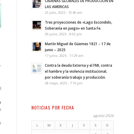
CADENAS GLOBALES DE PRODUCCION EN
LAS AMERICAS
23 julio, 2025 - 10:40 am
Tres proyecciones de «Lago Escondido,
Soberanía en juego» en Santa Fe.
30 junio, 2025 - 8:02 pm
Martín Miguel de Güemes 1821 – 17 de
junio – 2025
17 junio, 2025 - 11:29 am
,
Contra la deuda Externa y el FMI, contra
el hambre y la violencia institucional,
por soberanía trabajo y producción.
28 mayo, 2025 - 7:10 pm
l
a
NOTICIAS POR FECHA
s
agosto 2026
o
L
M
X
J
V
S
D