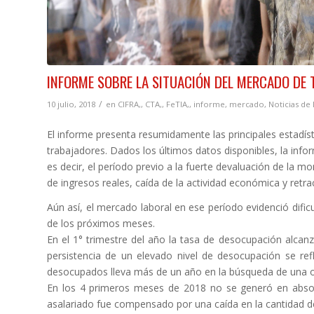
INFORME SOBRE LA SITUACIÓN DEL MERCADO DE 
/
10 julio, 2018
en
CIFRA,
,
CTA,
,
FeTIA,
,
informe
,
mercado
,
Noticias de 
El informe presenta resumidamente las principales estadíst
trabajadores. Dados los últimos datos disponibles, la in
es decir, el período previo a la fuerte devaluación de la 
de ingresos reales, caída de la actividad económica y retr
Aún así, el mercado laboral en ese período evidenció difi
de los próximos meses.
En el 1° trimestre del año la tasa de desocupación alcan
persistencia de un elevado nivel de desocupación se re
desocupados lleva más de un año en la búsqueda de una 
En los 4 primeros meses de 2018 no se generó en abso
asalariado fue compensado por una caída en la cantidad de 