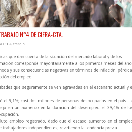
TRABAJO N°4 DE CIFRA-CTA.
la FETIA
,
trabajo
icas que dan cuenta de la situación del mercado laboral y de los
formación corresponde mayoritariamente a los primeros meses del año
moneda y sus consecuencias negativas en términos de inflación, pérdida
acción del empleo.
cultades que seguramente se ven agravadas en el escenario actual y e
zó el 9,1%; casi dos millones de personas desocupadas en el país. L
fleja en un aumento en la duración del desempleo: el 39,4% de lo
ocupación.
luto empleo registrado, dado que el escaso aumento en el emple
trabajadores independientes, revirtiendo la tendencia previa.