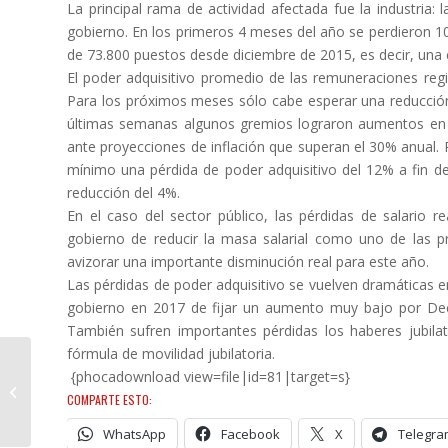
La principal rama de actividad afectada fue la industria:
gobierno. En los primeros 4 meses del año se perdieron 10
de 73.800 puestos desde diciembre de 2015, es decir, una 
El poder adquisitivo promedio de las remuneraciones regis
Para los próximos meses sólo cabe esperar una reducción 
últimas semanas algunos gremios lograron aumentos en t
ante proyecciones de inflación que superan el 30% anual.
mínimo una pérdida de poder adquisitivo del 12% a fin 
reducción del 4%.
En el caso del sector público, las pérdidas de salario r
gobierno de reducir la masa salarial como uno de las p
avizorar una importante disminución real para este año.
Las pérdidas de poder adquisitivo se vuelven dramáticas en 
gobierno en 2017 de fijar un aumento muy bajo por Decr
También sufren importantes pérdidas los haberes jubilat
fórmula de movilidad jubilatoria.
{phocadownload view=file|id=81|target=s}
La FeTIA inicia su
COMPARTE ESTO:
proceso electoral
WhatsApp
Facebook
X
Telegra