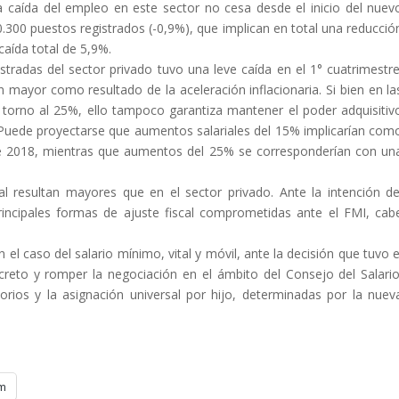
 la caída del empleo en este sector no cesa desde el inicio del nuev
.300 puestos registrados (-0,9%), que implican en total una reducció
caída total de 5,9%.
tradas del sector privado tuvo una leve caída en el 1° cuatrimestre
mayor como resultado de la aceleración inflacionaria. Si bien en la
orno al 25%, ello tampoco garantiza mantener el poder adquisitiv
 Puede proyectarse que aumentos salariales del 15% implicarían com
de 2018, mientras que aumentos del 25% se corresponderían con un
eal resultan mayores que en el sector privado. Ante la intención de
rincipales formas de ajuste fiscal comprometidas ante el FMI, cab
el caso del salario mínimo, vital y móvil, ante la decisión que tuvo e
eto y romper la negociación en el ámbito del Consejo del Salario
orios y la asignación universal por hijo, determinadas por la nuev
m