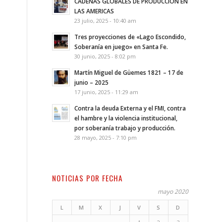
CADENAS GLOBALES DE PRODUCCION EN
LAS AMERICAS
23 julio, 2025 - 10:40 am
Tres proyecciones de «Lago Escondido,
Soberanía en juego» en Santa Fe.
30 junio, 2025 - 8:02 pm
Martín Miguel de Güemes 1821 – 17 de
junio – 2025
17 junio, 2025 - 11:29 am
Contra la deuda Externa y el FMI, contra
el hambre y la violencia institucional,
por soberanía trabajo y producción.
28 mayo, 2025 - 7:10 pm
NOTICIAS POR FECHA
mayo 2020
L
M
X
J
V
S
D