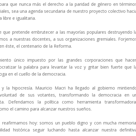
s, para que nunca más el derecho a la paridad de género en término
ciales, sea una agenda secundaria de nuestro proyecto colectivo haci
libre e igualitaria.
 que pretende embrutecer a las mayorías populares destruyendo l
amos a nuestras docentes, a sus organizaciones gremiales. Forjemo
 en éste, el centenario de la Reforma.
ento único impuesto por las grandes corporaciones que hace
atizar la palabra para levantar la voz y gritar bien fuerte que l
oga en el cuello de la democracia.
 la hipocresía. Mauricio Macri ha llegado al gobierno mintiend
 voluntad de sus votantes, transformando la democracia en u
ista. Defendamos la política como herramienta transformadora
omo el camino para alcanzar nuestros sueños.
o reafirmamos hoy: somos un pueblo digno y con mucha memoria
dad histórica seguir luchando hasta alcanzar nuestra definitiv