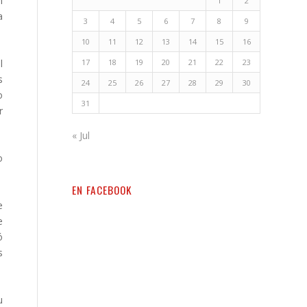
n
1
2
a
3
4
5
6
7
8
9
10
11
12
13
14
15
16
l
17
18
19
20
21
22
23
s
24
25
26
27
28
29
30
o
31
r
« Jul
o
EN FACEBOOK
e
e
ó
s
u