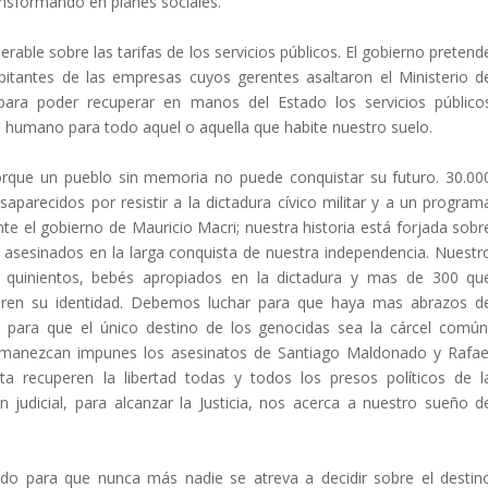
nsformando en planes sociales.
ble sobre las tarifas de los servicios públicos. El gobierno pretend
bitantes de las empresas cuyos gerentes asaltaron el Ministerio d
 para poder recuperar en manos del Estado los servicios público
 humano para todo aquel o aquella que habite nuestro suelo.
rque un pueblo sin memoria no puede conquistar su futuro. 30.00
arecidos por resistir a la dictadura cívico militar y a un program
te el gobierno de Mauricio Macri; nuestra historia está forjada sobr
 asesinados en la larga conquista de nuestra independencia. Nuestr
quinientos, bebés apropiados en la dictadura y mas de 300 qu
ren su identidad. Debemos luchar para que haya mas abrazos d
ia, para que el único destino de los genocidas sea la cárcel común
ermanezcan impunes los asesinatos de Santiago Maldonado y Rafae
a recuperen la libertad todas y todos los presos políticos de l
 judicial, para alcanzar la Justicia, nos acerca a nuestro sueño d
do para que nunca más nadie se atreva a decidir sobre el destin