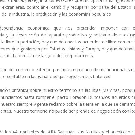
estra banca, perseguir a los evasores que multiplican sus ingresos e
 extranjeras, controlar el cambio y recuperar por parte del Estado l
lo de la industria, la producción y las economías populares.
ependencia económica que nos pretenden imponer con e
ia y la destrucción del aparato productivo y solidario de nuestra
la libre importación, hay que detener los acuerdos de libre comerci
rentes que gobiernan por Estados Unidos y Europa, hay que defende
s de la ofensiva de las grandes corporaciones.
ión del comercio exterior, para que un puñado de multinacionales n
nto contable en las ganancias que registran sus balances.
ón británica sobre nuestro territorio en las Islas Malvinas, porqu
Denunciemos hasta romper el pacto Foradori Duncan,los acuerdos d
 nuestro siempre vigente reclamo sobre la tierra en la que se derram
entes. Nuestro territorio no puede ser prenda de negociación con lo
 los 44 tripulantes del ARA San Juan, sus familias y el pueblo en s