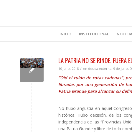
INICIO
INSTITUCIONAL
NOTICI
LA PATRIA NO SE RINDE. FUERA E
/
10 julio, 2018
en
deuda externa
,
9 de julio
,
D
“Oíd el ruido de rotas cadenas”, pr
libradas por una generación de ho
Patria Grande para alcanzar su defin
No hubo angustia en aquel Congreso 
histórica. Hubo decisión, de los con
independencia de las “Provincias Unid
una Patria Grande y libre de toda domi