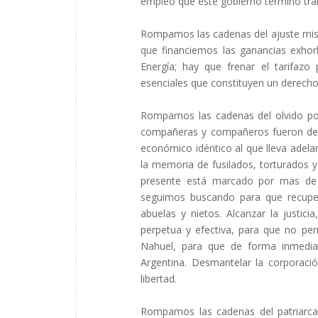
empleo que este gobierno terminó tra
Rompamos las cadenas del ajuste misera
que financiemos las ganancias exhor
Energía; hay que frenar el tarifazo
esenciales que constituyen un derecho
Rompamos las cadenas del olvido po
compañeras y compañeros fueron desap
económico idéntico al que lleva adelan
la memoria de fusilados, torturados y
presente está marcado por mas de 
seguimos buscando para que recupe
abuelas y nietos. Alcanzar la justic
perpetua y efectiva, para que no p
Nahuel, para que de forma inmediat
Argentina. Desmantelar la corporación
libertad.
Rompamos las cadenas del patriarca