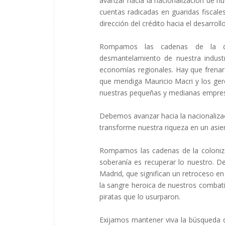
avanzar hacia la nacionalización de nu
cuentas radicadas en guaridas fiscales
dirección del crédito hacia el desarrol
Rompamos las cadenas de la d
desmantelamiento de nuestra industr
economías regionales. Hay que frenar 
que mendiga Mauricio Macri y los ge
nuestras pequeñas y medianas empresa
Debemos avanzar hacia la nacionalizac
transforme nuestra riqueza en un asie
Rompamos las cadenas de la colonizaci
soberanía es recuperar lo nuestro. 
Madrid, que significan un retroceso en
la sangre heroica de nuestros combati
piratas que lo usurparon.
Exijamos mantener viva la búsqueda de