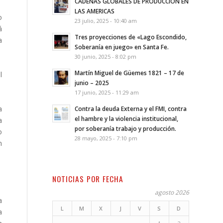
CADENAS GLOBALES DE PRODUCCION EN
LAS AMERICAS
o
23 julio, 2025 - 10:40 am
á
Tres proyecciones de «Lago Escondido,
a
Soberanía en juego» en Santa Fe.
30 junio, 2025 - 8:02 pm
Martín Miguel de Güemes 1821 – 17 de
l
junio – 2025
17 junio, 2025 - 11:29 am
a
Contra la deuda Externa y el FMI, contra
el hambre y la violencia institucional,
a
por soberanía trabajo y producción.
o
28 mayo, 2025 - 7:10 pm
n
NOTICIAS POR FECHA
agosto 2026
a
L
M
X
J
V
S
D
a