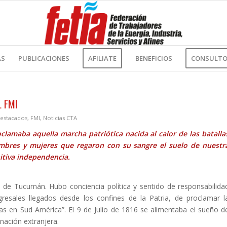
AS
PUBLICACIONES
AFILIATE
BENEFICIOS
CONSULTOR
L FMI
estacados
,
FMI
,
Noticias CTA
oclamaba aquella marcha patriótica nacida al calor de las batalla
mbres y mujeres que regaron con su sangre el suelo de nuestr
itiva independencia.
de Tucumán. Hubo conciencia política y sentido de responsabilida
gresales llegados desde los confines de la Patria, de proclamar l
as en Sud América”. El 9 de Julio de 1816 se alimentaba el sueño d
nación extranjera.