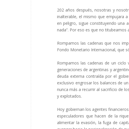
202 años después, nosotras y nosotr
inalterable, el mismo que empujara a 
en peligro, sigue constituyendo una
nada”. Por eso es que no titubeamos a
Rompamos las cadenas que nos impon
Fondo Monetario Internacional, que sól
Rompamos las cadenas de un ciclo v
generaciones de argentinas y argenti
deuda externa contraída por el gobie
exclusivo engrosar los balances de u
nunca más a recurrir al sacrificio de l
y explotados.
Hoy gobiernan los agentes financieros
especuladores que hacen de la rique
alimentar la evasión, la fuga de capi