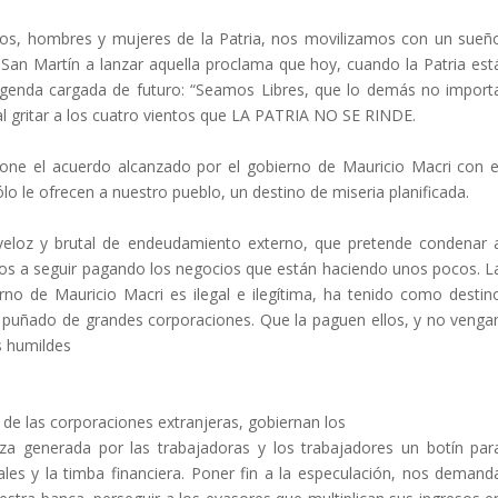
os, hombres y mujeres de la Patria, nos movilizamos con un sueñ
San Martín a lanzar aquella proclama que hoy, cuando la Patria est
 agenda cargada de futuro: “Seamos Libres, que lo demás no import
l gritar a los cuatro vientos que LA PATRIA NO SE RINDE.
e el acuerdo alcanzado por el gobierno de Mauricio Macri con e
o le ofrecen a nuestro pueblo, un destino de miseria planificada.
eloz y brutal de endeudamiento externo, que pretende condenar 
nos a seguir pagando los negocios que están haciendo unos pocos. L
rno de Mauricio Macri es ilegal e ilegítima, ha tenido como destin
n puñado de grandes corporaciones. Que la paguen ellos, y no venga
os humildes
 de las corporaciones extranjeras, gobiernan los
za generada por las trabajadoras y los trabajadores un botín par
tales y la timba financiera. Poner fin a la especulación, nos demand