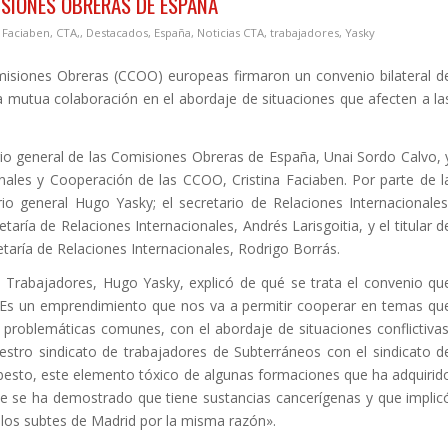
SIONES OBRERAS DE ESPAÑA
a Faciaben
,
CTA,
,
Destacados
,
España
,
Noticias CTA
,
trabajadores
,
Yasky
misiones Obreras (CCOO) europeas firmaron un convenio bilateral d
a mutua colaboración en el abordaje de situaciones que afecten a la
rio general de las Comisiones Obreras de España, Unai Sordo Calvo, 
onales y Cooperación de las CCOO, Cristina Faciaben. Por parte de l
io general Hugo Yasky; el secretario de Relaciones Internacionales
etaría de Relaciones Internacionales, Andrés Larisgoitia, y el titular d
etaría de Relaciones Internacionales, Rodrigo Borrás.
s Trabajadores, Hugo Yasky, explicó de qué se trata el convenio qu
 “Es un emprendimiento que nos va a permitir cooperar en temas qu
e problemáticas comunes, con el abordaje de situaciones conflictivas
estro sindicato de trabajadores de Subterráneos con el sindicato d
besto, este elemento tóxico de algunas formaciones que ha adquirid
ue se ha demostrado que tiene sustancias cancerígenas y que implic
los subtes de Madrid por la misma razón».