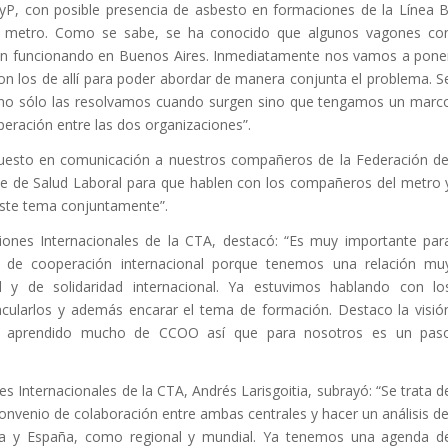
yP, con posible presencia de asbesto en formaciones de la Línea B
 metro. Como se sabe, se ha conocido que algunos vagones co
án funcionando en Buenos Aires. Inmediatamente nos vamos a pone
con los de allí para poder abordar de manera conjunta el problema. S
es no sólo las resolvamos cuando surgen sino que tengamos un marc
eración entre las dos organizaciones”.
uesto en comunicación a nuestros compañeros de la Federación de
e de Salud Laboral para que hablen con los compañeros del metro 
ste tema conjuntamente”.
ciones Internacionales de la CTA, destacó: “Es muy importante par
o de cooperación internacional porque tenemos una relación mu
 de solidaridad internacional. Ya estuvimos hablando con lo
cularlos y además encarar el tema de formación. Destaco la visió
s aprendido mucho de CCOO así que para nosotros es un pas
nes Internacionales de la CTA, Andrés Larisgoitia, subrayó: “Se trata d
 convenio de colaboración entre ambas centrales y hacer un análisis de
ina y España, como regional y mundial. Ya tenemos una agenda d