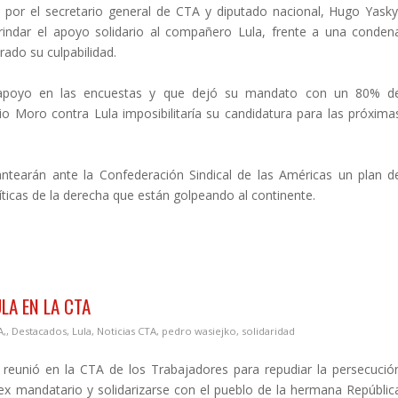
 por el secretario general de CTA y diputado nacional, Hugo Yasky
brindar el apoyo solidario al compañero Lula, frente a una conden
ado su culpabilidad.
apoyo en las encuestas y que dejó su mandato con un 80% d
io Moro contra Lula imposibilitaría su candidatura para las próxima
lantearán ante la Confederación Sindical de las Américas un plan d
líticas de la derecha que están golpeando al continente.
LA EN LA CTA
A,
,
Destacados
,
Lula
,
Noticias CTA
,
pedro wasiejko
,
solidaridad
 reunió en la CTA de los Trabajadores para repudiar la persecució
el ex mandatario y solidarizarse con el pueblo de la hermana Repúblic