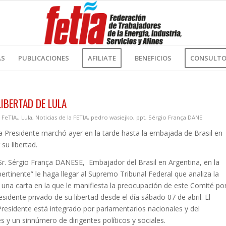
AS
PUBLICACIONES
AFILIATE
BENEFICIOS
CONSULTOR
IBERTAD DE LULA
,
FeTIA,
,
Lula
,
Noticias de la FETIA
,
pedro wasiejko
,
ppt
,
Sérgio França DANE
la Presidente marchó ayer en la tarde hasta la embajada de Brasil en
su libertad.
 Sr. Sérgio França DANESE, Embajador del Brasil en Argentina, en la
 pertinente” le haga llegar al Supremo Tribunal Federal que analiza la
a, una carta en la que le manifiesta la preocupación de este Comité po
esidente privado de su libertad desde el día sábado 07 de abril. El
Presidente está integrado por parlamentarios nacionales y del
les y un sinnúmero de dirigentes políticos y sociales.