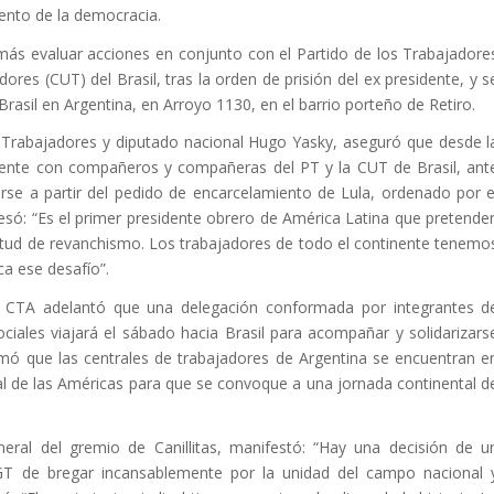
iento de la democracia.
ás evaluar acciones en conjunto con el Partido de los Trabajadore
ores (CUT) del Brasil, tras la orden de prisión del ex presidente, y s
rasil en Argentina, en Arroyo 1130, en el barrio porteño de Retiro.
s Trabajadores y diputado nacional Hugo Yasky, aseguró que desde l
ente con compañeros y compañeras del PT y la CUT de Brasil, ant
se a partir del pedido de encarcelamiento de Lula, ordenado por e
só: “Es el primer presidente obrero de América Latina que pretende
itud de revanchismo. Los trabajadores de todo el continente tenemo
ca ese desafío”.
la CTA adelantó que una delegación conformada por integrantes d
ales viajará el sábado hacia Brasil para acompañar y solidarizars
rmó que las centrales de trabajadores de Argentina se encuentran e
cal de las Américas para que se convoque a una jornada continental d
neral del gremio de Canillitas, manifestó: “Hay una decisión de u
GT de bregar incansablemente por la unidad del campo nacional 