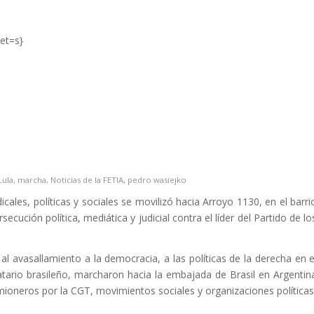
et=s}
Lula
,
marcha
,
Noticias de la FETIA
,
pedro wasiejko
cales, políticas y sociales se movilizó hacia Arroyo 1130, en el barri
ecución política, mediática y judicial contra el líder del Partido de lo
l avasallamiento a la democracia, a las políticas de la derecha en e
tario brasileño, marcharon hacia la embajada de Brasil en Argentin
mioneros por la CGT, movimientos sociales y organizaciones políticas