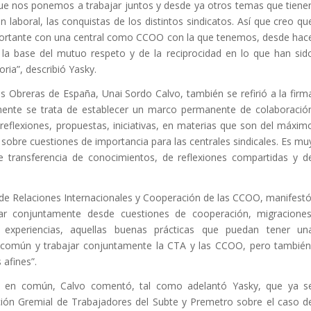
ue nos ponemos a trabajar juntos y desde ya otros temas que tiene
n laboral, las conquistas de los distintos sindicatos. Así que creo qu
ortante con una central como CCOO con la que tenemos, desde hac
 la base del mutuo respeto y de la reciprocidad en lo que han sid
oria”, describió Yasky.
es Obreras de España, Unai Sordo Calvo, también se refirió a la firm
lmente se trata de establecer un marco permanente de colaboració
eflexiones, propuestas, iniciativas, en materias que son del máxim
sobre cuestiones de importancia para las centrales sindicales. Es mu
transferencia de conocimientos, de reflexiones compartidas y d
a de Relaciones Internacionales y Cooperación de las CCOO, manifestó
ar conjuntamente desde cuestiones de cooperación, migraciones
experiencias, aquellas buenas prácticas que puedan tener un
en común y trabajar conjuntamente la CTA y las CCOO, pero también
 afines”.
 en común, Calvo comentó, tal como adelantó Yasky, que ya s
ción Gremial de Trabajadores del Subte y Premetro sobre el caso d