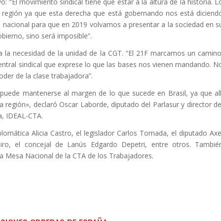
ó: “El movimiento sindical tiene que estar a la altura de la historia. L
a región ya que esta derecha que está gobernando nos está diciend
 nacional para que en 2019 volvamos a presentar a la sociedad en s
bierno, sino será imposible”.
ó a la necesidad de la unidad de la CGT. “El 21F marcamos un camino
ntral sindical que exprese lo que las bases nos vienen mandando. N
der de la clase trabajadora”.
puede mantenerse al margen de lo que sucede en Brasil, ya que all
a región», declaró Oscar Laborde, diputado del Parlasur y director de
na, IDEAL-CTA.
lomática Alicia Castro, el legislador Carlos Tomada, el diputado Axe
teiro, el concejal de Lanús Edgardo Depetri, entre otros. Tambié
a Mesa Nacional de la CTA de los Trabajadores.