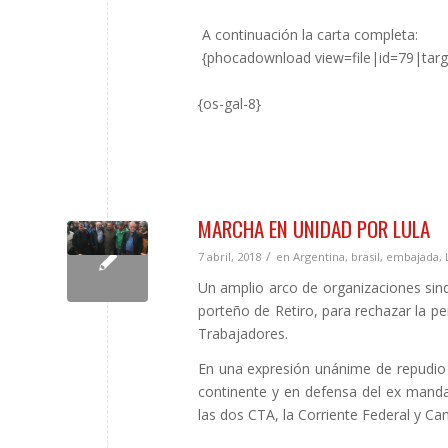
A continuación la carta completa:
{phocadownload view=file|id=79|targ
{os-gal-8}
MARCHA EN UNIDAD POR LULA
/
7 abril, 2018
en
Argentina
,
brasil
,
embajada
,
Un amplio arco de organizaciones sindi
porteño de Retiro, para rechazar la pers
Trabajadores.
En una expresión unánime de repudio a
continente y en defensa del ex manda
las dos CTA, la Corriente Federal y Ca