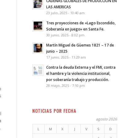
CADENAS GLOBALES DE PRODUCCION EN
LAS AMERICAS
23 julio, 2025 - 10:40 am
Tres proyecciones de «Lago Escondido,
Soberanía en juego» en Santa Fe.
30 junio, 2025 - 8:02 pm
Martín Miguel de Güemes 1821 – 17 de
junio – 2025
17 junio, 2025 - 11:29 am
Contra la deuda Externa y el FMI, contra
el hambre y la violencia institucional,
por soberanía trabajo y producción.
28 mayo, 2025 - 7:10 pm
o
s
NOTICIAS POR FECHA
l
agosto 2026
a
.
L
M
X
J
V
S
D