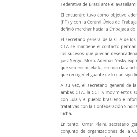
Federativa de Brasil ante el avasallam
El encuentro tuvo como objetivo adem
(PT) y con la Central Única de Trabajad
definió marchar hacia la Embajada de B
El secretario general de la CTA de lo
CTA se mantiene el contacto perman
los sucesos que puedan desencadenar
juez Sergio Moro. Además Yasky expre
que sea encarcelado, en una clara act
que recoger el guante de lo que signifi
A su vez, el secretario general de 
ambas CTA, la CGT y movimientos soci
con Lula y el pueblo brasileño e info
tratativas con la Confederación Sindi
lucha.
En tanto, Omar Plaini, secretario ge
conjunto de organizaciones de la C