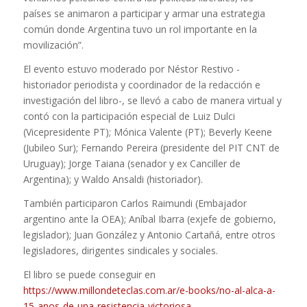
países se animaron a participar y armar una estrategia
común donde Argentina tuvo un rol importante en la
movilización”.
El evento estuvo moderado por Néstor Restivo -
historiador periodista y coordinador de la redacción e
investigación del libro-, se llevó a cabo de manera virtual y
contó con la participación especial de Luiz Dulci
(Vicepresidente PT); Mónica Valente (PT); Beverly Keene
(Jubileo Sur); Fernando Pereira (presidente del PIT CNT de
Uruguay); Jorge Taiana (senador y ex Canciller de
Argentina); y Waldo Ansaldi (historiador).
También participaron Carlos Raimundi (Embajador
argentino ante la OEA); Aníbal Ibarra (exjefe de gobierno,
legislador); Juan González y Antonio Cartañá, entre otros
legisladores, dirigentes sindicales y sociales.
El libro se puede conseguir en
https://www.millondeteclas.com.ar/e-books/no-al-alca-a-
15-anos-de-una-resistencia-victoriosa