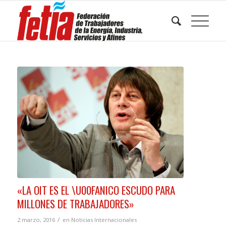
«LA OIT ES EL \U00FANICO ESCUDO PARA
MILLONES DE TRABAJADORES»
/
2 marzo, 2016
en
Noticias Internacionales