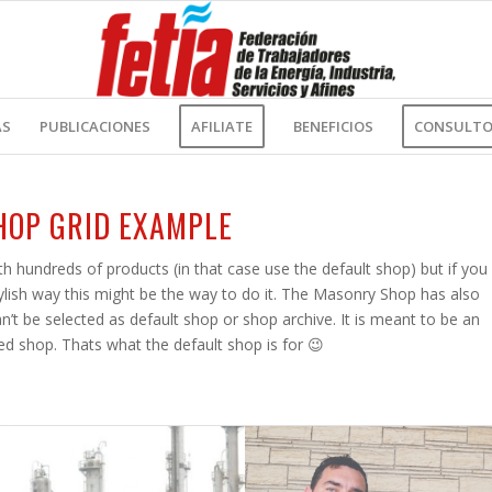
AS
PUBLICACIONES
AFILIATE
BENEFICIOS
CONSULTOR
HOP GRID EXAMPLE
h hundreds of products (in that case use the default shop) but if you
tylish way this might be the way to do it. The Masonry Shop has also
n’t be selected as default shop or shop archive. It is meant to be an
ed shop. Thats what the default shop is for 😉