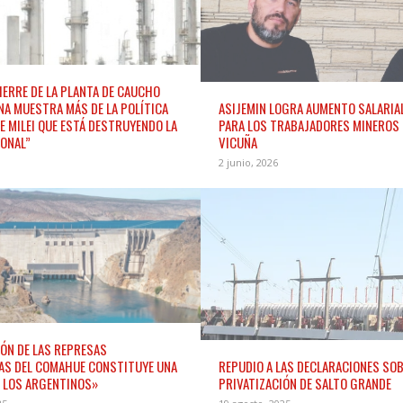
CIERRE DE LA PLANTA DE CAUCHO
NA MUESTRA MÁS DE LA POLÍTICA
ASIJEMIN LOGRA AUMENTO SALARIA
E MILEI QUE ESTÁ DESTRUYENDO LA
PARA LOS TRABAJADORES MINEROS 
IONAL”
VICUÑA
2 junio, 2026
IÓN DE LAS REPRESAS
AS DEL COMAHUE CONSTITUYE UNA
REPUDIO A LAS DECLARACIONES SOB
S LOS ARGENTINOS»
PRIVATIZACIÓN DE SALTO GRANDE