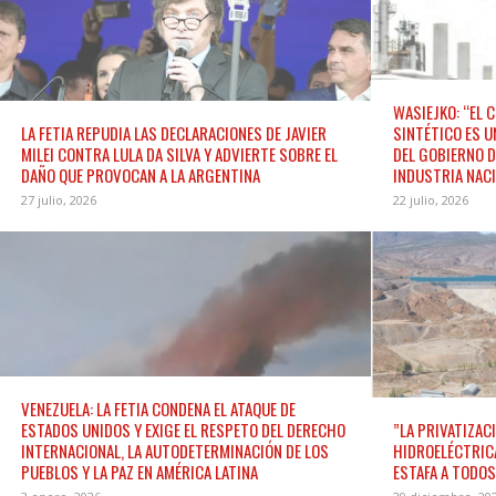
WASIEJKO: “EL 
LA FETIA REPUDIA LAS DECLARACIONES DE JAVIER
SINTÉTICO ES U
MILEI CONTRA LULA DA SILVA Y ADVIERTE SOBRE EL
DEL GOBIERNO D
DAÑO QUE PROVOCAN A LA ARGENTINA
INDUSTRIA NAC
27 julio, 2026
22 julio, 2026
VENEZUELA: LA FETIA CONDENA EL ATAQUE DE
ESTADOS UNIDOS Y EXIGE EL RESPETO DEL DERECHO
”LA PRIVATIZAC
INTERNACIONAL, LA AUTODETERMINACIÓN DE LOS
HIDROELÉCTRIC
PUEBLOS Y LA PAZ EN AMÉRICA LATINA
ESTAFA A TODO