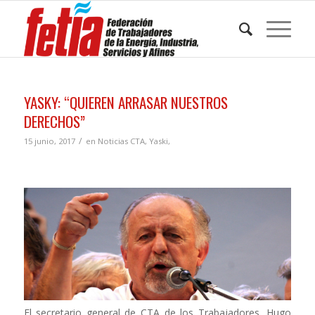
YASKY: “QUIEREN ARRASAR NUESTROS
DERECHOS”
/
15 junio, 2017
en
Noticias CTA
,
Yaski,
El secretario general de CTA de los Trabajadores, Hugo