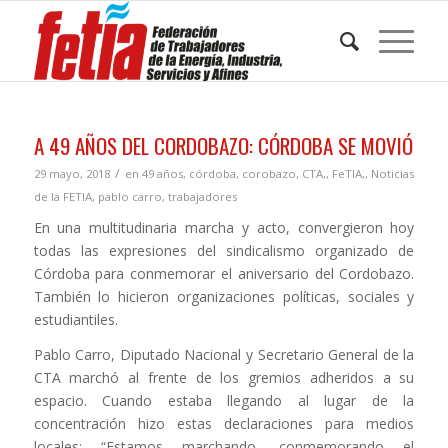
A 49 AÑOS DEL CORDOBAZO: CÓRDOBA SE MOVIÓ
/
29 mayo, 2018
en
49 años
,
córdoba
,
corobazo
,
CTA,
,
FeTIA,
,
Noticias
de la FETIA
,
pablo carro
,
trabajadores
En una multitudinaria marcha y acto, convergieron hoy
todas las expresiones del sindicalismo organizado de
Córdoba para conmemorar el aniversario del Cordobazo.
También lo hicieron organizaciones políticas, sociales y
estudiantiles.
Pablo Carro, Diputado Nacional y Secretario General de la
CTA marchó al frente de los gremios adheridos a su
espacio. Cuando estaba llegando al lugar de la
concentración hizo estas declaraciones para medios
locales: “Estamos marchando, conmemorando el