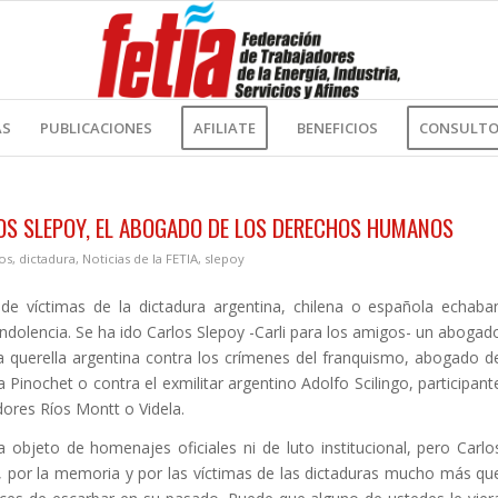
AS
PUBLICACIONES
AFILIATE
BENEFICIOS
CONSULTOR
OS SLEPOY, EL ABOGADO DE LOS DERECHOS HUMANOS
os
,
dictadura
,
Noticias de la FETIA
,
slepoy
de víctimas de la dictadura argentina, chilena o española echaba
olencia. Se ha ido Carlos Slepoy -Carli para los amigos- un abogad
la querella argentina contra los crímenes del franquismo, abogado d
a Pinochet o contra el exmilitar argentino Adolfo Scilingo, participant
dores Ríos Montt o Videla.
objeto de homenajes oficiales ni de luto institucional, pero Carlo
al, por la memoria y por las víctimas de las dictaduras mucho más qu