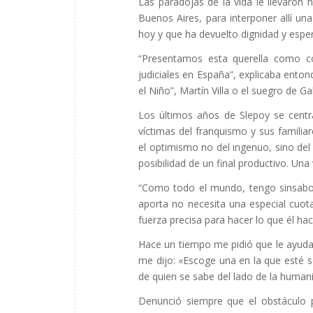
Las paradojas de la vida le llevaron 
Buenos Aires, para interponer allí un
hoy y que ha devuelto dignidad y espe
“Presentamos esta querella como co
judiciales en España”, explicaba enton
el Niño”, Martín Villa o el suegro de Ga
Los últimos años de Slepoy se centr
víctimas del franquismo y sus familia
el optimismo no del ingenuo, sino del 
posibilidad de un final productivo. Una
“Como todo el mundo, tengo sinsabor
aporta no necesita una especial cuot
fuerza precisa para hacer lo que él hac
Hace un tiempo me pidió que le ayudar
me dijo: «Escoge una en la que esté s
de quien se sabe del lado de la human
Denunció siempre que el obstáculo pa