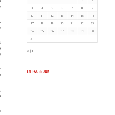
1
2
a
e
3
4
5
6
7
8
9
10
11
12
13
14
15
16
s
17
18
19
20
21
22
23
y
24
25
26
27
28
29
30
31
s
a
« Jul
a
e
EN FACEBOOK
a
,
a
y