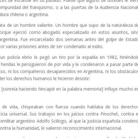
ces de escarbar en su pasado. Puede que alguno de ustedes le vier
impunidad del franquismo, o a las puertas de la Audiencia Nacional
dura chilena o argentina.
ata de un hombre valiente. Un hombre que supo de la naturaleza d
porque ejerció como abogado especializado en estos asuntos, sin
 argentina. Fue encarcelado dos semanas antes del golpe de Estad
r varias prisiones antes de ser condenado al exilio.
 policía ebrio le pegó un tiro por la espalda en 1982, hiriéndol
heridas le persiguieron de por vida y le condenaron a pasar parte d
 eso, ni los compañeros desaparecidos en Argentina, ni los obstáculo
r los derechos humanos le hicieron desistir:
 [sonreía haciendo hincapié en la palabra memoria] influye mucho e
 y de vida, chispeaban con fuerza cuando hablaba de los derecho
cia universal. Sus trabajos en los juicios contra Pinochet, contra e
militar argentino Adolfo Scilingo, al que la justicia española conden
ontra la humanidad, le valieron reconocimiento internacional.