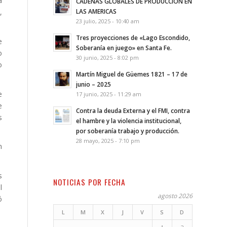
a
CADENAS GLOBALES DE PRODUCCION EN
,
LAS AMERICAS
23 julio, 2025 - 10:40 am
Tres proyecciones de «Lago Escondido,
e
Soberanía en juego» en Santa Fe.
o
30 junio, 2025 - 8:02 pm
o
Martín Miguel de Güemes 1821 – 17 de
junio – 2025
e
17 junio, 2025 - 11:29 am
e
Contra la deuda Externa y el FMI, contra
s
el hambre y la violencia institucional,
por soberanía trabajo y producción.
28 mayo, 2025 - 7:10 pm
n
s
NOTICIAS POR FECHA
l
agosto 2026
ó
L
M
X
J
V
S
D