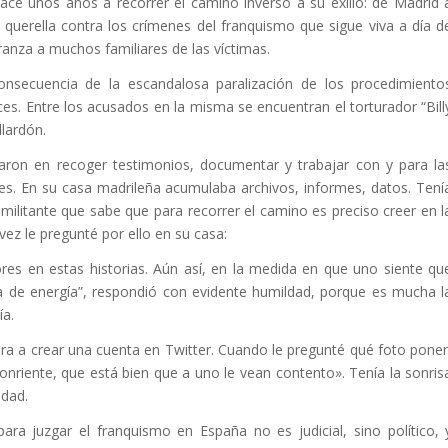
hace unos años a recorrer el camino inverso a su exilio: de Madrid 
a querella contra los crímenes del franquismo que sigue viva a día d
ranza a muchos familiares de las víctimas.
nsecuencia de la escandalosa paralización de los procedimiento
ces. Entre los acusados en la misma se encuentran el torturador “Bill
llardón.
aron en recoger testimonios, documentar y trabajar con y para la
res. En su casa madrileña acumulaba archivos, informes, datos. Tení
militante que sabe que para recorrer el camino es preciso creer en l
 vez le pregunté por ello en su casa:
es en estas historias. Aún así, en la medida en que uno siente qu
a de energía”, respondió con evidente humildad, porque es mucha l
ía.
a a crear una cuenta en Twitter. Cuando le pregunté qué foto poner
onriente, que está bien que a uno le vean contento». Tenía la sonris
idad.
ra juzgar el franquismo en España no es judicial, sino político, 