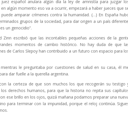
uez español anulara algún día la ley de amnistía para juzgar lo
e en algún momento eso va a ocurrir, empezará a haber jueces que s
no puede amparar crímenes contra la humanidad. (…) En España hub
erminados grupos de la sociedad, para dar origen a un país diferente
es un genocidio”.
d Zinn escribió que las incontables pequeñas acciones de la gent
grandes momentos de cambio histórico. No hay duda de que la
es de Carlos Slepoy han contribuido a un futuro con espacio para lo
, mientras le preguntaba por cuestiones de salud en su casa, él m
ra dar fuelle a la querella argentina.
 con la certeza de que son muchos los que recogerán su testigo 
 los derechos humanos, para que la historia no repita sus capítulo
con ese brillo en los ojos, quizá mañana podamos preparar una nuev
no para terminar con la impunidad, porque el reloj continúa. Sigue
emos.