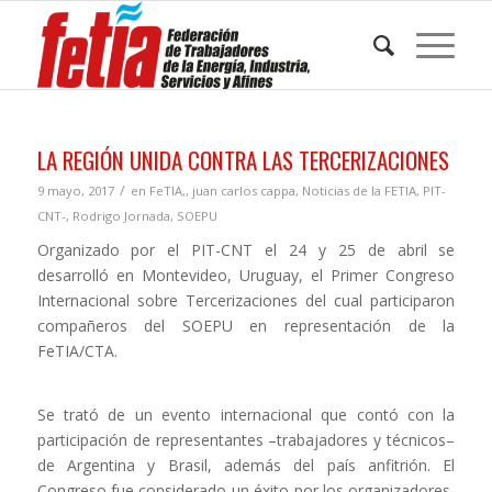
LA REGIÓN UNIDA CONTRA LAS TERCERIZACIONES
/
9 mayo, 2017
en
FeTIA,
,
juan carlos cappa
,
Noticias de la FETIA
,
PIT-
CNT-
,
Rodrigo Jornada
,
SOEPU
Organizado por el PIT-CNT el 24 y 25 de abril se
desarrolló en Montevideo, Uruguay, el Primer Congreso
Internacional sobre Tercerizaciones del cual participaron
compañeros del SOEPU en representación de la
FeTIA/CTA.
Se trató de un evento internacional que contó con la
participación de representantes –trabajadores y técnicos–
de Argentina y Brasil, además del país anfitrión. El
Congreso fue considerado un éxito por los organizadores,