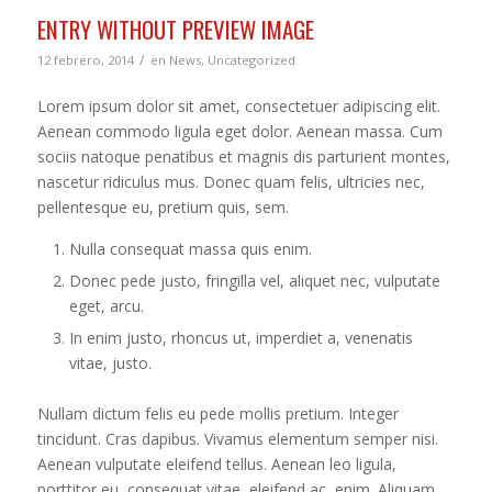
ENTRY WITHOUT PREVIEW IMAGE
/
12 febrero, 2014
en
News
,
Uncategorized
Lorem ipsum dolor sit amet, consectetuer adipiscing elit.
Aenean commodo ligula eget dolor. Aenean massa. Cum
sociis natoque penatibus et magnis dis parturient montes,
nascetur ridiculus mus. Donec quam felis, ultricies nec,
pellentesque eu, pretium quis, sem.
Nulla consequat massa quis enim.
Donec pede justo, fringilla vel, aliquet nec, vulputate
eget, arcu.
In enim justo, rhoncus ut, imperdiet a, venenatis
vitae, justo.
Nullam dictum felis eu pede mollis pretium. Integer
tincidunt. Cras dapibus. Vivamus elementum semper nisi.
Aenean vulputate eleifend tellus. Aenean leo ligula,
porttitor eu, consequat vitae, eleifend ac, enim. Aliquam