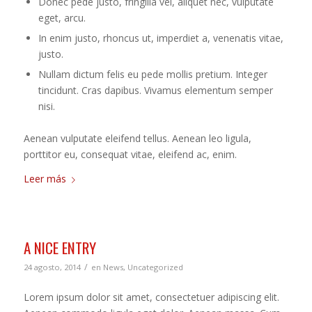
Donec pede justo, fringilla vel, aliquet nec, vulputate
eget, arcu.
In enim justo, rhoncus ut, imperdiet a, venenatis vitae,
justo.
Nullam dictum felis eu pede mollis pretium. Integer
tincidunt. Cras dapibus. Vivamus elementum semper
nisi.
Aenean vulputate eleifend tellus. Aenean leo ligula,
porttitor eu, consequat vitae, eleifend ac, enim.
Leer más
A NICE ENTRY
/
24 agosto, 2014
en
News
,
Uncategorized
Lorem ipsum dolor sit amet, consectetuer adipiscing elit.