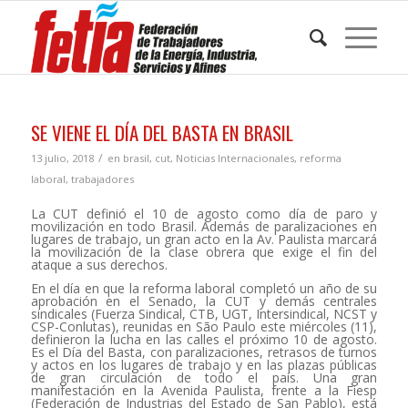
SE VIENE EL DÍA DEL BASTA EN BRASIL
/
13 julio, 2018
en
brasil
,
cut
,
Noticias Internacionales
,
reforma
laboral
,
trabajadores
La CUT definió el 10 de agosto como día de paro y
movilización en todo Brasil. Además de paralizaciones en
lugares de trabajo, un gran acto en la Av. Paulista marcará
la movilización de la clase obrera que exige el fin del
ataque a sus derechos.
En el día en que la reforma laboral completó un año de su
aprobación en el Senado, la CUT y demás centrales
sindicales (Fuerza Sindical, CTB, UGT, Intersindical, NCST y
CSP-Conlutas), reunidas en São Paulo este miércoles (11),
definieron la lucha en las calles el próximo 10 de agosto.
Es el Día del Basta, con paralizaciones, retrasos de turnos
y actos en los lugares de trabajo y en las plazas públicas
de gran circulación de todo el país. Una gran
manifestación en la Avenida Paulista, frente a la Fiesp
(Federación de Industrias del Estado de San Pablo), está