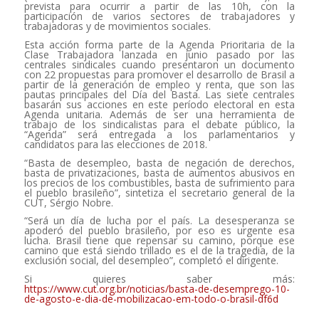
prevista para ocurrir a partir de las 10h, con la
participación de varios sectores de trabajadores y
trabajadoras y de movimientos sociales.
Esta acción forma parte de la Agenda Prioritaria de la
Clase Trabajadora lanzada en junio pasado por las
centrales sindicales cuando presentaron un documento
con 22 propuestas para promover el desarrollo de Brasil a
partir de la generación de empleo y renta, que son las
pautas principales del Día del Basta. Las siete centrales
basarán sus acciones en este período electoral en esta
Agenda unitaria. Además de ser una herramienta de
trabajo de los sindicalistas para el debate público, la
“Agenda” será entregada a los parlamentarios y
candidatos para las elecciones de 2018.
“Basta de desempleo, basta de negación de derechos,
basta de privatizaciones, basta de aumentos abusivos en
los precios de los combustibles, basta de sufrimiento para
el pueblo brasileño”, sintetiza el secretario general de la
CUT, Sérgio Nobre.
“Será un día de lucha por el país. La desesperanza se
apoderó del pueblo brasileño, por eso es urgente esa
lucha. Brasil tiene que repensar su camino, porque ese
camino que está siendo trillado es el de la tragedia, de la
exclusión social, del desempleo”, completó el dirigente.
Si quieres saber más:
https://www.cut.org.br/noticias/basta-de-desemprego-10-
de-agosto-e-dia-de-mobilizacao-em-todo-o-brasil-df6d