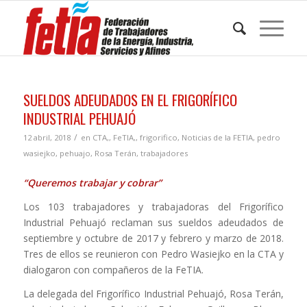
SUELDOS ADEUDADOS EN EL FRIGORÍFICO
INDUSTRIAL PEHUAJÓ
/
12 abril, 2018
en
CTA,
,
FeTIA,
,
frigorifico
,
Noticias de la FETIA
,
pedro
wasiejko
,
pehuajo
,
Rosa Terán
,
trabajadores
“Queremos trabajar y cobrar”
Los 103 trabajadores y trabajadoras del Frigorífico
Industrial Pehuajó reclaman sus sueldos adeudados de
septiembre y octubre de 2017 y febrero y marzo de 2018.
Tres de ellos se reunieron con Pedro Wasiejko en la CTA y
dialogaron con compañeros de la FeTIA.
La delegada del Frigorífico Industrial Pehuajó, Rosa Terán,