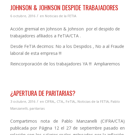
JOHNSON & JOHNSON DESPIDE TRABAJADORES
/
6 octubre, 2016
en
Noticias de la FETIA
Acción gremial en Johnson & Johnson por el despido de
trabajadores afiliados a FeTIA/CTA .
Desde FeTIA decimos: No a los Despidos , No a al Fraude
laboral de esta empresa !!!
Reincorporación de los trabajadores YA !!! Ampliaremos
¿APERTURA DE PARITARIAS?
/
3 octubre, 2016
en
CIFRA,
,
CTA,
,
FeTIA,
,
Noticias de la FETIA
,
Pablo
Manzanelli
,
paritarias
Compartimos nota de Pablo Manzanelli (CIFRA/CTA)
publicada por Página 12 el 27 de septiembre pasado en
relación con los salarios reales golpeados por la inflación.