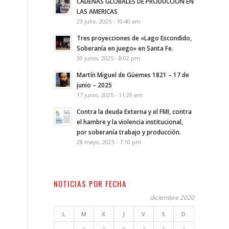
CADENAS GLOBALES DE PRODUCCION EN
LAS AMERICAS
23 julio, 2025 - 10:40 am
Tres proyecciones de «Lago Escondido,
Soberanía en juego» en Santa Fe.
30 junio, 2025 - 8:02 pm
Martín Miguel de Güemes 1821 – 17 de
junio – 2025
17 junio, 2025 - 11:29 am
Contra la deuda Externa y el FMI, contra
el hambre y la violencia institucional,
por soberanía trabajo y producción.
28 mayo, 2025 - 7:10 pm
NOTICIAS POR FECHA
diciembre 2020
L
M
X
J
V
S
D