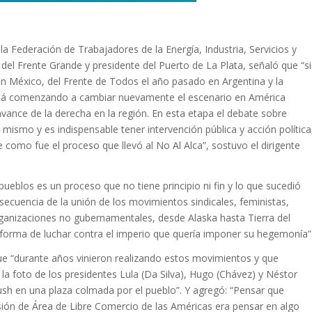
la Federación de Trabajadores de la Energía, Industria, Servicios y
 del Frente Grande y presidente del Puerto de La Plata, señaló que “si
en México, del Frente de Todos el año pasado en Argentina y la
 está comenzando a cambiar nuevamente el escenario en América
vance de la derecha en la región. En esta etapa el debate sobre
 mismo y es indispensable tener intervención pública y acción política
como fue el proceso que llevó al No Al Alca”, sostuvo el dirigente
pueblos es un proceso que no tiene principio ni fin y lo que sucedió
ecuencia de la unión de los movimientos sindicales, feministas,
organizaciones no gubernamentales, desde Alaska hasta Tierra del
forma de luchar contra el imperio que quería imponer su hegemonía”
ue “durante años vinieron realizando estos movimientos y que
la foto de los presidentes Lula (Da Silva), Hugo (Chávez) y Néstor
Bush en una plaza colmada por el pueblo”. Y agregó: “Pensar que
usión de Área de Libre Comercio de las Américas era pensar en algo