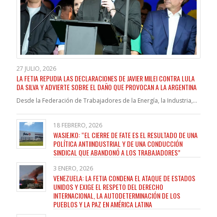
27 JULIO, 2026
LA FETIA REPUDIA LAS DECLARACIONES DE JAVIER MILEI CONTRA LULA
DA SILVA Y ADVIERTE SOBRE EL DAÑO QUE PROVOCAN A LA ARGENTINA
Desde la Federación de Trabajadores de la Energía, la Industria,…
18 FEBRERO, 2026
WASIEJKO: “EL CIERRE DE FATE ES EL RESULTADO DE UNA
POLÍTICA ANTIINDUSTRIAL Y DE UNA CONDUCCIÓN
SINDICAL QUE ABANDONÓ A LOS TRABAJADORES”
3 ENERO, 2026
VENEZUELA: LA FETIA CONDENA EL ATAQUE DE ESTADOS
UNIDOS Y EXIGE EL RESPETO DEL DERECHO
INTERNACIONAL, LA AUTODETERMINACIÓN DE LOS
PUEBLOS Y LA PAZ EN AMÉRICA LATINA