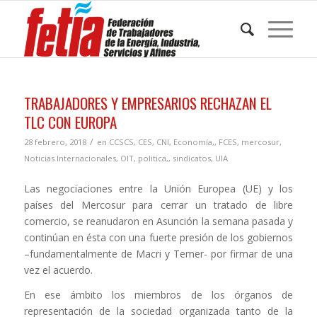
TRABAJADORES Y EMPRESARIOS RECHAZAN EL
TLC CON EUROPA
/
28 febrero, 2018
en
CCSCS
,
CES
,
CNI
,
Economía,
,
FCES
,
mercosur
,
Noticias Internacionales
,
OIT
,
politica,
,
sindicatos
,
UIA
Las negociaciones entre la Unión Europea (UE) y los
países del Mercosur para cerrar un tratado de libre
comercio, se reanudaron en Asunción la semana pasada y
continúan en ésta con una fuerte presión de los gobiernos
–fundamentalmente de Macri y Temer- por firmar de una
vez el acuerdo.
En ese ámbito los miembros de los órganos de
representación de la sociedad organizada tanto de la