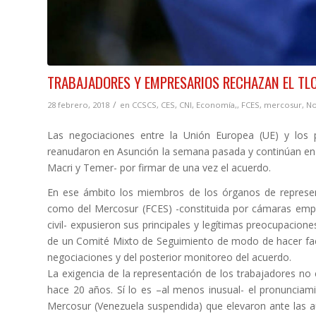
TRABAJADORES Y EMPRESARIOS RECHAZAN EL TL
/
28 febrero, 2018
en
CCSCS
,
CES
,
CNI
,
Economía,
,
FCES
,
mercosur
,
No
Las negociaciones entre la Unión Europea (UE) y los p
reanudaron en Asunción la semana pasada y continúan en
Macri y Temer- por firmar de una vez el acuerdo.
En ese ámbito los miembros de los órganos de represen
como del Mercosur (FCES) -constituida por cámaras empre
civil- expusieron sus principales y legítimas preocupacion
de un Comité Mixto de Seguimiento de modo de hacer factib
negociaciones y del posterior monitoreo del acuerdo.
La exigencia de la representación de los trabajadores no e
hace 20 años. Sí lo es –al menos inusual- el pronunciam
Mercosur (Venezuela suspendida) que elevaron ante las a