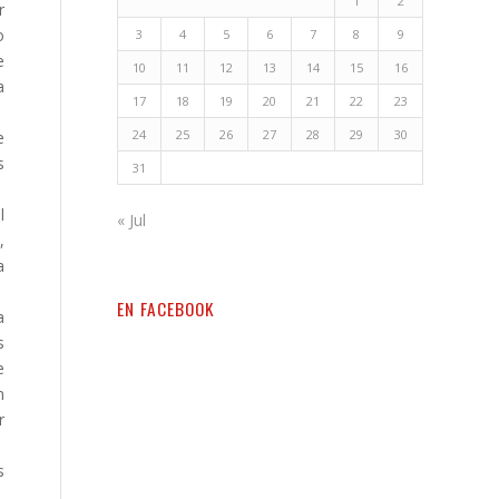
1
2
r
o
3
4
5
6
7
8
9
e
10
11
12
13
14
15
16
a
17
18
19
20
21
22
23
24
25
26
27
28
29
30
e
s
31
l
« Jul
,
a
EN FACEBOOK
a
s
e
n
r
s
,