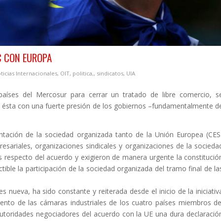
C CON EUROPA
ticias Internacionales
,
OIT
,
politica,
,
sindicatos
,
UIA
aíses del Mercosur para cerrar un tratado de libre comercio, s
 ésta con una fuerte presión de los gobiernos –fundamentalmente d
tación de la sociedad organizada tanto de la Unión Europea (CES
sariales, organizaciones sindicales y organizaciones de la socieda
es respecto del acuerdo y exigieron de manera urgente la constitució
le la participación de la sociedad organizada del tramo final de la
s nueva, ha sido constante y reiterada desde el inicio de la iniciativ
iento de las cámaras industriales de los cuatro países miembros de
utoridades negociadores del acuerdo con la UE una dura declaració