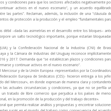
azos y condiciones para que los sectores afectados negativamente po
ontinuar activos en el nuevo escenario”, y un acuerdo equilibrad
ntre las partes”. Reclaman, además, la inclusión de una “cláusula d
umentos de protección a la producción y el empleo “fundamentales par
s débil –dada las asimetrías en el desarrollo entre los bloques– ant
corpore un salto tecnológico importante, porque estarían bloqueada
(UIA) y la Confederación Nacional de la Industria (CNI) de Brasi
uaya y la Cámara de Industrias del Uruguay reconoce implícitamente
016 y 2017. Demanda que “se establezcan plazos y condiciones par
marse y continuar activos en el nuevo escenario”.
el Mercosur y de la Unión Europea -representados por la Coordinador
federación Europea de Sindicatos (CES)- hicieron entrega a los jefe
rdo del Mercosur», en donde expresan de manera clara y contundent
 las actuales circunstancias y condiciones, ya que no se perfila u
o un tratado de libre comercio que perjudica a los países de meno
onal, en la promoción de la producción y del trabajo decente».
boral que permita realizar análisis y propuestas y encontrar solucione
 puedan surgir en el mundo del trabajo como consecuencia del acuerdo