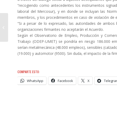
“recogiendo como antecedentes los instrumentos signado
laboral del Mercosur), y en donde se incluyan las Norma
miembros, y los procedimientos en caso de violación de
“Si a pesar de lo expresado, las autoridades de ambos b
Documento Plenario
organizaciones firmantes no aceptarán el Acuerdo.
Nacional CTA
Según el Observatorio de Empleo, Producción y Comerci
Trabajo (ODEP-UMET) se pondría en riesgo 186.000 emple
serían metalmecánica (48.000 empleos), sensibles (calzado,
(19.000) y automotor (9500). Sin duda, el impacto de la fi
COMPARTE ESTO:
WhatsApp
Facebook
X
Telegra