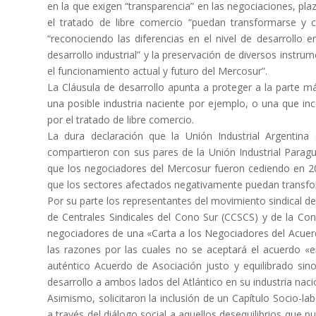
en la que exigen “transparencia” en las negociaciones, pl
el tratado de libre comercio “puedan transformarse y c
“reconociendo las diferencias en el nivel de desarrollo e
desarrollo industrial” y la preservación de diversos instr
el funcionamiento actual y futuro del Mercosur”.
La Cláusula de desarrollo apunta a proteger a la parte má
una posible industria naciente por ejemplo, o una que in
por el tratado de libre comercio.
La dura declaración que la Unión Industrial Argentina 
compartieron con sus pares de la Unión Industrial Parag
que los negociadores del Mercosur fueron cediendo en 2
que los sectores afectados negativamente puedan transfor
Por su parte los representantes del movimiento sindical d
de Centrales Sindicales del Cono Sur (CCSCS) y de la Con
negociadores de una «Carta a los Negociadores del Acue
las razones por las cuales no se aceptará el acuerdo «en
auténtico Acuerdo de Asociación justo y equilibrado sin
desarrollo a ambos lados del Atlántico en su industria naci
Asimismo, solicitaron la inclusión de un Capítulo Socio-la
a través del diálogo social a aquellos desequilibrios que