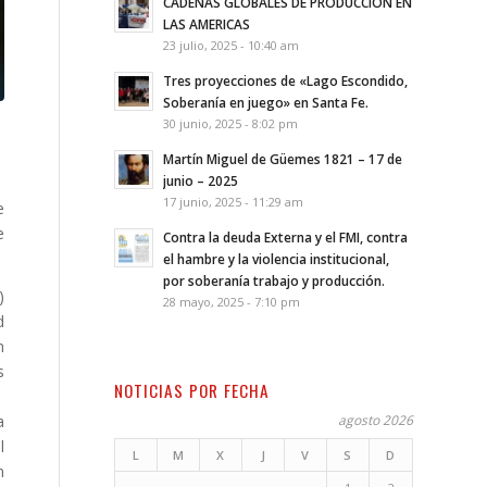
CADENAS GLOBALES DE PRODUCCION EN
LAS AMERICAS
23 julio, 2025 - 10:40 am
Tres proyecciones de «Lago Escondido,
Soberanía en juego» en Santa Fe.
30 junio, 2025 - 8:02 pm
Martín Miguel de Güemes 1821 – 17 de
junio – 2025
17 junio, 2025 - 11:29 am
e
e
Contra la deuda Externa y el FMI, contra
el hambre y la violencia institucional,
por soberanía trabajo y producción.
)
28 mayo, 2025 - 7:10 pm
d
n
s
NOTICIAS POR FECHA
a
agosto 2026
l
L
M
X
J
V
S
D
n