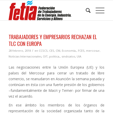
TRABAJADORES Y EMPRESARIOS RECHAZAN EL
TLC CON EUROPA
/
28 febrero, 2018
en
CCSCS
,
CES
,
CNI
,
Economía,
,
FCES
,
mercosur
,
Noticias Internacionales
,
OIT
,
politica,
,
sindicatos
,
UIA
Las negociaciones entre la Unión Europea (UE) y los
países del Mercosur para cerrar un tratado de libre
comercio, se reanudaron en Asunción la semana pasada y
continúan en ésta con una fuerte presión de los gobiernos
–fundamentalmente de Macri y Temer- por firmar de una
vez el acuerdo.
En ese ámbito los miembros de los órganos de
representación de la sociedad organizada tanto de la